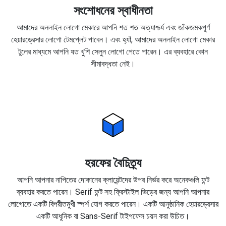
সংশোধনের স্বাধীনতা
আমাদের অনলাইন লোগো মেকারে আপনি শত শত অত্যাশ্চর্য এবং জাঁকজমকপূর্ণ
হেয়ারড্রেসার লোগো টেমপ্লেট পাবেন। এবং হ্যাঁ, আমাদের অনলাইন লোগো মেকার
টুলের মাধ্যমে আপনি যত খুশি সেলুন লোগো পেতে পারেন। এর ব্যবহারে কোন
সীমাবদ্ধতা নেই।
হরফের বৈচিত্র্য
আপনি আপনার নাপিতের দোকানের ক্লায়েন্টদের উপর নির্ভর করে অনেকগুলি ফন্ট
ব্যবহার করতে পারেন। Serif ফন্ট সহ ফ্রিস্টাইল ভিড়ের জন্য আপনি আপনার
লোগোতে একটি বিপরীতমুখী স্পর্শ যোগ করতে পারেন। একটি আনুষ্ঠানিক হেয়ারড্রেসার
একটি আধুনিক বা Sans-Serif টাইপফেস চয়ন করা উচিত।