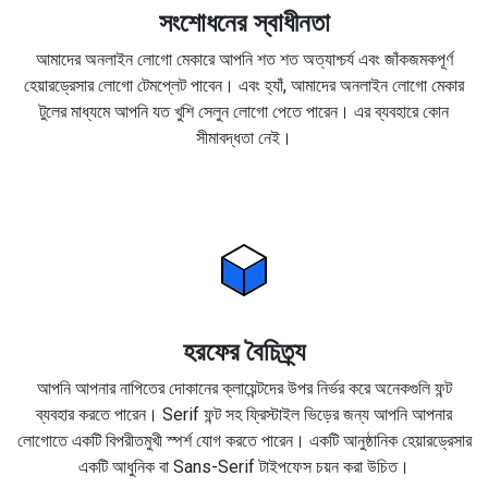
সংশোধনের স্বাধীনতা
আমাদের অনলাইন লোগো মেকারে আপনি শত শত অত্যাশ্চর্য এবং জাঁকজমকপূর্ণ
হেয়ারড্রেসার লোগো টেমপ্লেট পাবেন। এবং হ্যাঁ, আমাদের অনলাইন লোগো মেকার
টুলের মাধ্যমে আপনি যত খুশি সেলুন লোগো পেতে পারেন। এর ব্যবহারে কোন
সীমাবদ্ধতা নেই।
হরফের বৈচিত্র্য
আপনি আপনার নাপিতের দোকানের ক্লায়েন্টদের উপর নির্ভর করে অনেকগুলি ফন্ট
ব্যবহার করতে পারেন। Serif ফন্ট সহ ফ্রিস্টাইল ভিড়ের জন্য আপনি আপনার
লোগোতে একটি বিপরীতমুখী স্পর্শ যোগ করতে পারেন। একটি আনুষ্ঠানিক হেয়ারড্রেসার
একটি আধুনিক বা Sans-Serif টাইপফেস চয়ন করা উচিত।