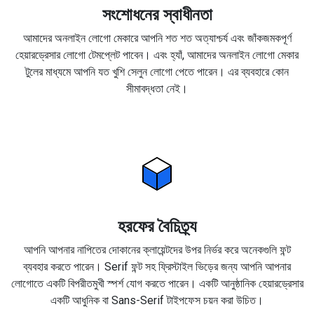
সংশোধনের স্বাধীনতা
আমাদের অনলাইন লোগো মেকারে আপনি শত শত অত্যাশ্চর্য এবং জাঁকজমকপূর্ণ
হেয়ারড্রেসার লোগো টেমপ্লেট পাবেন। এবং হ্যাঁ, আমাদের অনলাইন লোগো মেকার
টুলের মাধ্যমে আপনি যত খুশি সেলুন লোগো পেতে পারেন। এর ব্যবহারে কোন
সীমাবদ্ধতা নেই।
হরফের বৈচিত্র্য
আপনি আপনার নাপিতের দোকানের ক্লায়েন্টদের উপর নির্ভর করে অনেকগুলি ফন্ট
ব্যবহার করতে পারেন। Serif ফন্ট সহ ফ্রিস্টাইল ভিড়ের জন্য আপনি আপনার
লোগোতে একটি বিপরীতমুখী স্পর্শ যোগ করতে পারেন। একটি আনুষ্ঠানিক হেয়ারড্রেসার
একটি আধুনিক বা Sans-Serif টাইপফেস চয়ন করা উচিত।