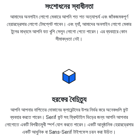
সংশোধনের স্বাধীনতা
আমাদের অনলাইন লোগো মেকারে আপনি শত শত অত্যাশ্চর্য এবং জাঁকজমকপূর্ণ
হেয়ারড্রেসার লোগো টেমপ্লেট পাবেন। এবং হ্যাঁ, আমাদের অনলাইন লোগো মেকার
টুলের মাধ্যমে আপনি যত খুশি সেলুন লোগো পেতে পারেন। এর ব্যবহারে কোন
সীমাবদ্ধতা নেই।
হরফের বৈচিত্র্য
আপনি আপনার নাপিতের দোকানের ক্লায়েন্টদের উপর নির্ভর করে অনেকগুলি ফন্ট
ব্যবহার করতে পারেন। Serif ফন্ট সহ ফ্রিস্টাইল ভিড়ের জন্য আপনি আপনার
লোগোতে একটি বিপরীতমুখী স্পর্শ যোগ করতে পারেন। একটি আনুষ্ঠানিক হেয়ারড্রেসার
একটি আধুনিক বা Sans-Serif টাইপফেস চয়ন করা উচিত।