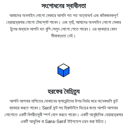
সংশোধনের স্বাধীনতা
আমাদের অনলাইন লোগো মেকারে আপনি শত শত অত্যাশ্চর্য এবং জাঁকজমকপূর্ণ
হেয়ারড্রেসার লোগো টেমপ্লেট পাবেন। এবং হ্যাঁ, আমাদের অনলাইন লোগো মেকার
টুলের মাধ্যমে আপনি যত খুশি সেলুন লোগো পেতে পারেন। এর ব্যবহারে কোন
সীমাবদ্ধতা নেই।
হরফের বৈচিত্র্য
আপনি আপনার নাপিতের দোকানের ক্লায়েন্টদের উপর নির্ভর করে অনেকগুলি ফন্ট
ব্যবহার করতে পারেন। Serif ফন্ট সহ ফ্রিস্টাইল ভিড়ের জন্য আপনি আপনার
লোগোতে একটি বিপরীতমুখী স্পর্শ যোগ করতে পারেন। একটি আনুষ্ঠানিক হেয়ারড্রেসার
একটি আধুনিক বা Sans-Serif টাইপফেস চয়ন করা উচিত।