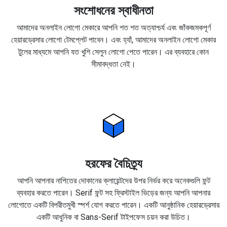
সংশোধনের স্বাধীনতা
আমাদের অনলাইন লোগো মেকারে আপনি শত শত অত্যাশ্চর্য এবং জাঁকজমকপূর্ণ
হেয়ারড্রেসার লোগো টেমপ্লেট পাবেন। এবং হ্যাঁ, আমাদের অনলাইন লোগো মেকার
টুলের মাধ্যমে আপনি যত খুশি সেলুন লোগো পেতে পারেন। এর ব্যবহারে কোন
সীমাবদ্ধতা নেই।
হরফের বৈচিত্র্য
আপনি আপনার নাপিতের দোকানের ক্লায়েন্টদের উপর নির্ভর করে অনেকগুলি ফন্ট
ব্যবহার করতে পারেন। Serif ফন্ট সহ ফ্রিস্টাইল ভিড়ের জন্য আপনি আপনার
লোগোতে একটি বিপরীতমুখী স্পর্শ যোগ করতে পারেন। একটি আনুষ্ঠানিক হেয়ারড্রেসার
একটি আধুনিক বা Sans-Serif টাইপফেস চয়ন করা উচিত।