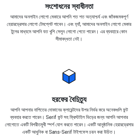
সংশোধনের স্বাধীনতা
আমাদের অনলাইন লোগো মেকারে আপনি শত শত অত্যাশ্চর্য এবং জাঁকজমকপূর্ণ
হেয়ারড্রেসার লোগো টেমপ্লেট পাবেন। এবং হ্যাঁ, আমাদের অনলাইন লোগো মেকার
টুলের মাধ্যমে আপনি যত খুশি সেলুন লোগো পেতে পারেন। এর ব্যবহারে কোন
সীমাবদ্ধতা নেই।
হরফের বৈচিত্র্য
আপনি আপনার নাপিতের দোকানের ক্লায়েন্টদের উপর নির্ভর করে অনেকগুলি ফন্ট
ব্যবহার করতে পারেন। Serif ফন্ট সহ ফ্রিস্টাইল ভিড়ের জন্য আপনি আপনার
লোগোতে একটি বিপরীতমুখী স্পর্শ যোগ করতে পারেন। একটি আনুষ্ঠানিক হেয়ারড্রেসার
একটি আধুনিক বা Sans-Serif টাইপফেস চয়ন করা উচিত।