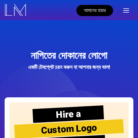
আমাদের হায়ার
নাপিতের দোকানের লোগো
একটি টেমপ্লেট চয়ন করুন যা আপনার জন্য ভাল!
Hire a
Custom Logo