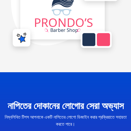
নাপিতের দোকানের লোগোর সেরা অভ্যাস
নিম্নলিখিত টিপস আপনাকে একটি নাপিতের লোগো ডিজাইন করার প্রক্রিয়াতে সহায়তা
করতে পারে।