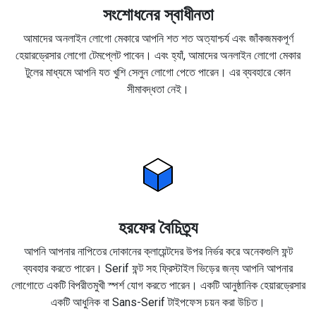
সংশোধনের স্বাধীনতা
আমাদের অনলাইন লোগো মেকারে আপনি শত শত অত্যাশ্চর্য এবং জাঁকজমকপূর্ণ
হেয়ারড্রেসার লোগো টেমপ্লেট পাবেন। এবং হ্যাঁ, আমাদের অনলাইন লোগো মেকার
টুলের মাধ্যমে আপনি যত খুশি সেলুন লোগো পেতে পারেন। এর ব্যবহারে কোন
সীমাবদ্ধতা নেই।
হরফের বৈচিত্র্য
আপনি আপনার নাপিতের দোকানের ক্লায়েন্টদের উপর নির্ভর করে অনেকগুলি ফন্ট
ব্যবহার করতে পারেন। Serif ফন্ট সহ ফ্রিস্টাইল ভিড়ের জন্য আপনি আপনার
লোগোতে একটি বিপরীতমুখী স্পর্শ যোগ করতে পারেন। একটি আনুষ্ঠানিক হেয়ারড্রেসার
একটি আধুনিক বা Sans-Serif টাইপফেস চয়ন করা উচিত।