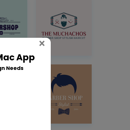
Close
×
 Mac App
gn Needs