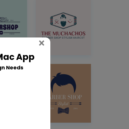
Close
×
 Mac App
gn Needs