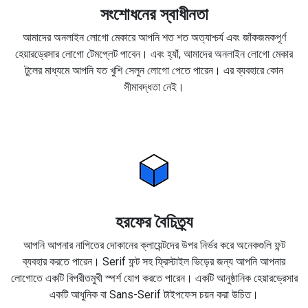
সংশোধনের স্বাধীনতা
আমাদের অনলাইন লোগো মেকারে আপনি শত শত অত্যাশ্চর্য এবং জাঁকজমকপূর্ণ
হেয়ারড্রেসার লোগো টেমপ্লেট পাবেন। এবং হ্যাঁ, আমাদের অনলাইন লোগো মেকার
টুলের মাধ্যমে আপনি যত খুশি সেলুন লোগো পেতে পারেন। এর ব্যবহারে কোন
সীমাবদ্ধতা নেই।
হরফের বৈচিত্র্য
আপনি আপনার নাপিতের দোকানের ক্লায়েন্টদের উপর নির্ভর করে অনেকগুলি ফন্ট
ব্যবহার করতে পারেন। Serif ফন্ট সহ ফ্রিস্টাইল ভিড়ের জন্য আপনি আপনার
লোগোতে একটি বিপরীতমুখী স্পর্শ যোগ করতে পারেন। একটি আনুষ্ঠানিক হেয়ারড্রেসার
একটি আধুনিক বা Sans-Serif টাইপফেস চয়ন করা উচিত।