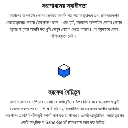
সংশোধনের স্বাধীনতা
আমাদের অনলাইন লোগো মেকারে আপনি শত শত অত্যাশ্চর্য এবং জাঁকজমকপূর্ণ
হেয়ারড্রেসার লোগো টেমপ্লেট পাবেন। এবং হ্যাঁ, আমাদের অনলাইন লোগো মেকার
টুলের মাধ্যমে আপনি যত খুশি সেলুন লোগো পেতে পারেন। এর ব্যবহারে কোন
সীমাবদ্ধতা নেই।
হরফের বৈচিত্র্য
আপনি আপনার নাপিতের দোকানের ক্লায়েন্টদের উপর নির্ভর করে অনেকগুলি ফন্ট
ব্যবহার করতে পারেন। Serif ফন্ট সহ ফ্রিস্টাইল ভিড়ের জন্য আপনি আপনার
লোগোতে একটি বিপরীতমুখী স্পর্শ যোগ করতে পারেন। একটি আনুষ্ঠানিক হেয়ারড্রেসার
একটি আধুনিক বা Sans-Serif টাইপফেস চয়ন করা উচিত।