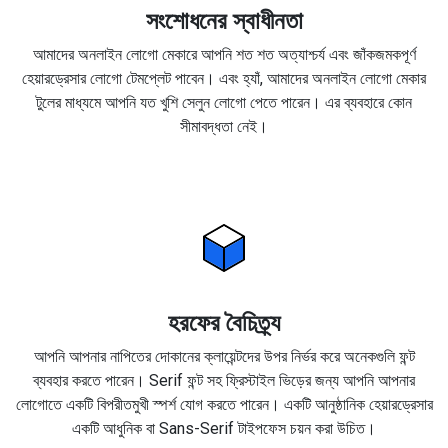
সংশোধনের স্বাধীনতা
আমাদের অনলাইন লোগো মেকারে আপনি শত শত অত্যাশ্চর্য এবং জাঁকজমকপূর্ণ
হেয়ারড্রেসার লোগো টেমপ্লেট পাবেন। এবং হ্যাঁ, আমাদের অনলাইন লোগো মেকার
টুলের মাধ্যমে আপনি যত খুশি সেলুন লোগো পেতে পারেন। এর ব্যবহারে কোন
সীমাবদ্ধতা নেই।
হরফের বৈচিত্র্য
আপনি আপনার নাপিতের দোকানের ক্লায়েন্টদের উপর নির্ভর করে অনেকগুলি ফন্ট
ব্যবহার করতে পারেন। Serif ফন্ট সহ ফ্রিস্টাইল ভিড়ের জন্য আপনি আপনার
লোগোতে একটি বিপরীতমুখী স্পর্শ যোগ করতে পারেন। একটি আনুষ্ঠানিক হেয়ারড্রেসার
একটি আধুনিক বা Sans-Serif টাইপফেস চয়ন করা উচিত।