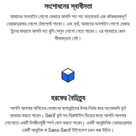
সংশোধনের স্বাধীনতা
আমাদের অনলাইন লোগো মেকারে আপনি শত শত অত্যাশ্চর্য এবং জাঁকজমকপূর্ণ
হেয়ারড্রেসার লোগো টেমপ্লেট পাবেন। এবং হ্যাঁ, আমাদের অনলাইন লোগো মেকার
টুলের মাধ্যমে আপনি যত খুশি সেলুন লোগো পেতে পারেন। এর ব্যবহারে কোন
সীমাবদ্ধতা নেই।
হরফের বৈচিত্র্য
আপনি আপনার নাপিতের দোকানের ক্লায়েন্টদের উপর নির্ভর করে অনেকগুলি ফন্ট
ব্যবহার করতে পারেন। Serif ফন্ট সহ ফ্রিস্টাইল ভিড়ের জন্য আপনি আপনার
লোগোতে একটি বিপরীতমুখী স্পর্শ যোগ করতে পারেন। একটি আনুষ্ঠানিক হেয়ারড্রেসার
একটি আধুনিক বা Sans-Serif টাইপফেস চয়ন করা উচিত।