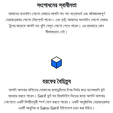
সংশোধনের স্বাধীনতা
আমাদের অনলাইন লোগো মেকারে আপনি শত শত অত্যাশ্চর্য এবং জাঁকজমকপূর্ণ
হেয়ারড্রেসার লোগো টেমপ্লেট পাবেন। এবং হ্যাঁ, আমাদের অনলাইন লোগো মেকার
টুলের মাধ্যমে আপনি যত খুশি সেলুন লোগো পেতে পারেন। এর ব্যবহারে কোন
সীমাবদ্ধতা নেই।
হরফের বৈচিত্র্য
আপনি আপনার নাপিতের দোকানের ক্লায়েন্টদের উপর নির্ভর করে অনেকগুলি ফন্ট
ব্যবহার করতে পারেন। Serif ফন্ট সহ ফ্রিস্টাইল ভিড়ের জন্য আপনি আপনার
লোগোতে একটি বিপরীতমুখী স্পর্শ যোগ করতে পারেন। একটি আনুষ্ঠানিক হেয়ারড্রেসার
একটি আধুনিক বা Sans-Serif টাইপফেস চয়ন করা উচিত।