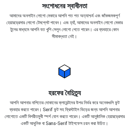
সংশোধনের স্বাধীনতা
আমাদের অনলাইন লোগো মেকারে আপনি শত শত অত্যাশ্চর্য এবং জাঁকজমকপূর্ণ
হেয়ারড্রেসার লোগো টেমপ্লেট পাবেন। এবং হ্যাঁ, আমাদের অনলাইন লোগো মেকার
টুলের মাধ্যমে আপনি যত খুশি সেলুন লোগো পেতে পারেন। এর ব্যবহারে কোন
সীমাবদ্ধতা নেই।
হরফের বৈচিত্র্য
আপনি আপনার নাপিতের দোকানের ক্লায়েন্টদের উপর নির্ভর করে অনেকগুলি ফন্ট
ব্যবহার করতে পারেন। Serif ফন্ট সহ ফ্রিস্টাইল ভিড়ের জন্য আপনি আপনার
লোগোতে একটি বিপরীতমুখী স্পর্শ যোগ করতে পারেন। একটি আনুষ্ঠানিক হেয়ারড্রেসার
একটি আধুনিক বা Sans-Serif টাইপফেস চয়ন করা উচিত।