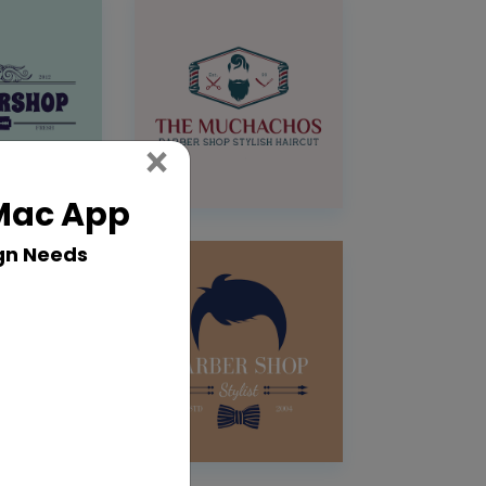
Close
×
 Mac App
gn Needs