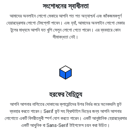
সংশোধনের স্বাধীনতা
আমাদের অনলাইন লোগো মেকারে আপনি শত শত অত্যাশ্চর্য এবং জাঁকজমকপূর্ণ
হেয়ারড্রেসার লোগো টেমপ্লেট পাবেন। এবং হ্যাঁ, আমাদের অনলাইন লোগো মেকার
টুলের মাধ্যমে আপনি যত খুশি সেলুন লোগো পেতে পারেন। এর ব্যবহারে কোন
সীমাবদ্ধতা নেই।
হরফের বৈচিত্র্য
আপনি আপনার নাপিতের দোকানের ক্লায়েন্টদের উপর নির্ভর করে অনেকগুলি ফন্ট
ব্যবহার করতে পারেন। Serif ফন্ট সহ ফ্রিস্টাইল ভিড়ের জন্য আপনি আপনার
লোগোতে একটি বিপরীতমুখী স্পর্শ যোগ করতে পারেন। একটি আনুষ্ঠানিক হেয়ারড্রেসার
একটি আধুনিক বা Sans-Serif টাইপফেস চয়ন করা উচিত।