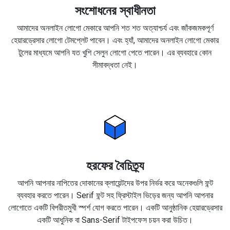
সংশোধনের স্বাধীনতা
আমাদের অনলাইন লোগো মেকারে আপনি শত শত অত্যাশ্চর্য এবং জাঁকজমকপূর্ণ
হেয়ারড্রেসার লোগো টেমপ্লেট পাবেন। এবং হ্যাঁ, আমাদের অনলাইন লোগো মেকার
টুলের মাধ্যমে আপনি যত খুশি সেলুন লোগো পেতে পারেন। এর ব্যবহারে কোন
সীমাবদ্ধতা নেই।
হরফের বৈচিত্র্য
আপনি আপনার নাপিতের দোকানের ক্লায়েন্টদের উপর নির্ভর করে অনেকগুলি ফন্ট
ব্যবহার করতে পারেন। Serif ফন্ট সহ ফ্রিস্টাইল ভিড়ের জন্য আপনি আপনার
লোগোতে একটি বিপরীতমুখী স্পর্শ যোগ করতে পারেন। একটি আনুষ্ঠানিক হেয়ারড্রেসার
একটি আধুনিক বা Sans-Serif টাইপফেস চয়ন করা উচিত।