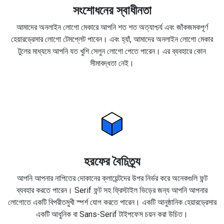
সংশোধনের স্বাধীনতা
আমাদের অনলাইন লোগো মেকারে আপনি শত শত অত্যাশ্চর্য এবং জাঁকজমকপূর্ণ
হেয়ারড্রেসার লোগো টেমপ্লেট পাবেন। এবং হ্যাঁ, আমাদের অনলাইন লোগো মেকার
টুলের মাধ্যমে আপনি যত খুশি সেলুন লোগো পেতে পারেন। এর ব্যবহারে কোন
সীমাবদ্ধতা নেই।
হরফের বৈচিত্র্য
আপনি আপনার নাপিতের দোকানের ক্লায়েন্টদের উপর নির্ভর করে অনেকগুলি ফন্ট
ব্যবহার করতে পারেন। Serif ফন্ট সহ ফ্রিস্টাইল ভিড়ের জন্য আপনি আপনার
লোগোতে একটি বিপরীতমুখী স্পর্শ যোগ করতে পারেন। একটি আনুষ্ঠানিক হেয়ারড্রেসার
একটি আধুনিক বা Sans-Serif টাইপফেস চয়ন করা উচিত।