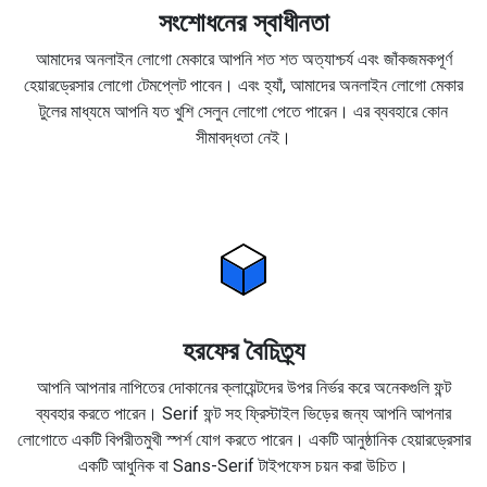
সংশোধনের স্বাধীনতা
আমাদের অনলাইন লোগো মেকারে আপনি শত শত অত্যাশ্চর্য এবং জাঁকজমকপূর্ণ
হেয়ারড্রেসার লোগো টেমপ্লেট পাবেন। এবং হ্যাঁ, আমাদের অনলাইন লোগো মেকার
টুলের মাধ্যমে আপনি যত খুশি সেলুন লোগো পেতে পারেন। এর ব্যবহারে কোন
সীমাবদ্ধতা নেই।
হরফের বৈচিত্র্য
আপনি আপনার নাপিতের দোকানের ক্লায়েন্টদের উপর নির্ভর করে অনেকগুলি ফন্ট
ব্যবহার করতে পারেন। Serif ফন্ট সহ ফ্রিস্টাইল ভিড়ের জন্য আপনি আপনার
লোগোতে একটি বিপরীতমুখী স্পর্শ যোগ করতে পারেন। একটি আনুষ্ঠানিক হেয়ারড্রেসার
একটি আধুনিক বা Sans-Serif টাইপফেস চয়ন করা উচিত।