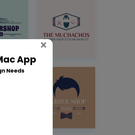
Close
×
 Mac App
gn Needs