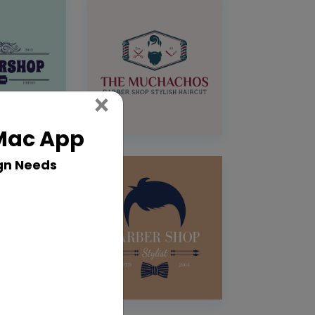
Close
×
 Mac App
gn Needs