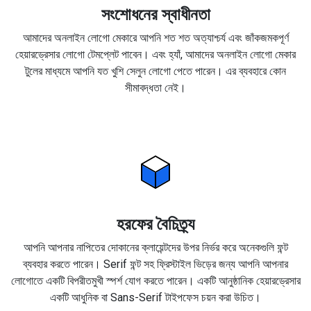
সংশোধনের স্বাধীনতা
আমাদের অনলাইন লোগো মেকারে আপনি শত শত অত্যাশ্চর্য এবং জাঁকজমকপূর্ণ
হেয়ারড্রেসার লোগো টেমপ্লেট পাবেন। এবং হ্যাঁ, আমাদের অনলাইন লোগো মেকার
টুলের মাধ্যমে আপনি যত খুশি সেলুন লোগো পেতে পারেন। এর ব্যবহারে কোন
সীমাবদ্ধতা নেই।
হরফের বৈচিত্র্য
আপনি আপনার নাপিতের দোকানের ক্লায়েন্টদের উপর নির্ভর করে অনেকগুলি ফন্ট
ব্যবহার করতে পারেন। Serif ফন্ট সহ ফ্রিস্টাইল ভিড়ের জন্য আপনি আপনার
লোগোতে একটি বিপরীতমুখী স্পর্শ যোগ করতে পারেন। একটি আনুষ্ঠানিক হেয়ারড্রেসার
একটি আধুনিক বা Sans-Serif টাইপফেস চয়ন করা উচিত।