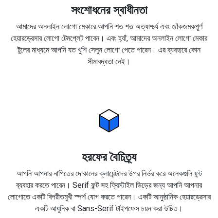
সংশোধনের স্বাধীনতা
আমাদের অনলাইন লোগো মেকারে আপনি শত শত অত্যাশ্চর্য এবং জাঁকজমকপূর্ণ
হেয়ারড্রেসার লোগো টেমপ্লেট পাবেন। এবং হ্যাঁ, আমাদের অনলাইন লোগো মেকার
টুলের মাধ্যমে আপনি যত খুশি সেলুন লোগো পেতে পারেন। এর ব্যবহারে কোন
সীমাবদ্ধতা নেই।
হরফের বৈচিত্র্য
আপনি আপনার নাপিতের দোকানের ক্লায়েন্টদের উপর নির্ভর করে অনেকগুলি ফন্ট
ব্যবহার করতে পারেন। Serif ফন্ট সহ ফ্রিস্টাইল ভিড়ের জন্য আপনি আপনার
লোগোতে একটি বিপরীতমুখী স্পর্শ যোগ করতে পারেন। একটি আনুষ্ঠানিক হেয়ারড্রেসার
একটি আধুনিক বা Sans-Serif টাইপফেস চয়ন করা উচিত।