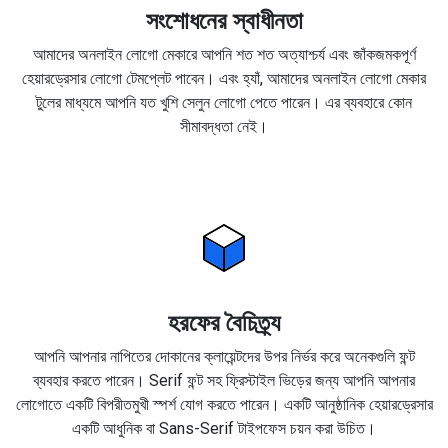
সংশোধনের স্বাধীনতা
আমাদের অনলাইন লোগো মেকারে আপনি শত শত অত্যাশ্চর্য এবং জাঁকজমকপূর্ণ
হেয়ারড্রেসার লোগো টেমপ্লেট পাবেন। এবং হ্যাঁ, আমাদের অনলাইন লোগো মেকার
টুলের মাধ্যমে আপনি যত খুশি সেলুন লোগো পেতে পারেন। এর ব্যবহারে কোন
সীমাবদ্ধতা নেই।
হরফের বৈচিত্র্য
আপনি আপনার নাপিতের দোকানের ক্লায়েন্টদের উপর নির্ভর করে অনেকগুলি ফন্ট
ব্যবহার করতে পারেন। Serif ফন্ট সহ ফ্রিস্টাইল ভিড়ের জন্য আপনি আপনার
লোগোতে একটি বিপরীতমুখী স্পর্শ যোগ করতে পারেন। একটি আনুষ্ঠানিক হেয়ারড্রেসার
একটি আধুনিক বা Sans-Serif টাইপফেস চয়ন করা উচিত।