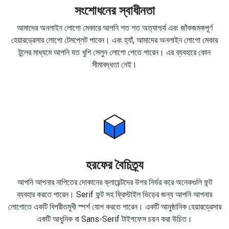
সংশোধনের স্বাধীনতা
আমাদের অনলাইন লোগো মেকারে আপনি শত শত অত্যাশ্চর্য এবং জাঁকজমকপূর্ণ
হেয়ারড্রেসার লোগো টেমপ্লেট পাবেন। এবং হ্যাঁ, আমাদের অনলাইন লোগো মেকার
টুলের মাধ্যমে আপনি যত খুশি সেলুন লোগো পেতে পারেন। এর ব্যবহারে কোন
সীমাবদ্ধতা নেই।
হরফের বৈচিত্র্য
আপনি আপনার নাপিতের দোকানের ক্লায়েন্টদের উপর নির্ভর করে অনেকগুলি ফন্ট
ব্যবহার করতে পারেন। Serif ফন্ট সহ ফ্রিস্টাইল ভিড়ের জন্য আপনি আপনার
লোগোতে একটি বিপরীতমুখী স্পর্শ যোগ করতে পারেন। একটি আনুষ্ঠানিক হেয়ারড্রেসার
একটি আধুনিক বা Sans-Serif টাইপফেস চয়ন করা উচিত।