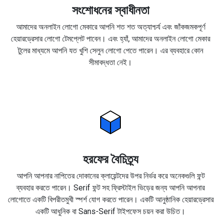
সংশোধনের স্বাধীনতা
আমাদের অনলাইন লোগো মেকারে আপনি শত শত অত্যাশ্চর্য এবং জাঁকজমকপূর্ণ
হেয়ারড্রেসার লোগো টেমপ্লেট পাবেন। এবং হ্যাঁ, আমাদের অনলাইন লোগো মেকার
টুলের মাধ্যমে আপনি যত খুশি সেলুন লোগো পেতে পারেন। এর ব্যবহারে কোন
সীমাবদ্ধতা নেই।
হরফের বৈচিত্র্য
আপনি আপনার নাপিতের দোকানের ক্লায়েন্টদের উপর নির্ভর করে অনেকগুলি ফন্ট
ব্যবহার করতে পারেন। Serif ফন্ট সহ ফ্রিস্টাইল ভিড়ের জন্য আপনি আপনার
লোগোতে একটি বিপরীতমুখী স্পর্শ যোগ করতে পারেন। একটি আনুষ্ঠানিক হেয়ারড্রেসার
একটি আধুনিক বা Sans-Serif টাইপফেস চয়ন করা উচিত।