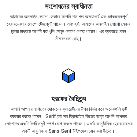
সংশোধনের স্বাধীনতা
আমাদের অনলাইন লোগো মেকারে আপনি শত শত অত্যাশ্চর্য এবং জাঁকজমকপূর্ণ
হেয়ারড্রেসার লোগো টেমপ্লেট পাবেন। এবং হ্যাঁ, আমাদের অনলাইন লোগো মেকার
টুলের মাধ্যমে আপনি যত খুশি সেলুন লোগো পেতে পারেন। এর ব্যবহারে কোন
সীমাবদ্ধতা নেই।
হরফের বৈচিত্র্য
আপনি আপনার নাপিতের দোকানের ক্লায়েন্টদের উপর নির্ভর করে অনেকগুলি ফন্ট
ব্যবহার করতে পারেন। Serif ফন্ট সহ ফ্রিস্টাইল ভিড়ের জন্য আপনি আপনার
লোগোতে একটি বিপরীতমুখী স্পর্শ যোগ করতে পারেন। একটি আনুষ্ঠানিক হেয়ারড্রেসার
একটি আধুনিক বা Sans-Serif টাইপফেস চয়ন করা উচিত।