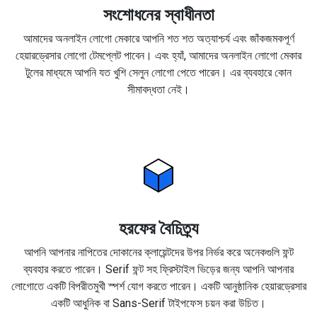
সংশোধনের স্বাধীনতা
আমাদের অনলাইন লোগো মেকারে আপনি শত শত অত্যাশ্চর্য এবং জাঁকজমকপূর্ণ
হেয়ারড্রেসার লোগো টেমপ্লেট পাবেন। এবং হ্যাঁ, আমাদের অনলাইন লোগো মেকার
টুলের মাধ্যমে আপনি যত খুশি সেলুন লোগো পেতে পারেন। এর ব্যবহারে কোন
সীমাবদ্ধতা নেই।
হরফের বৈচিত্র্য
আপনি আপনার নাপিতের দোকানের ক্লায়েন্টদের উপর নির্ভর করে অনেকগুলি ফন্ট
ব্যবহার করতে পারেন। Serif ফন্ট সহ ফ্রিস্টাইল ভিড়ের জন্য আপনি আপনার
লোগোতে একটি বিপরীতমুখী স্পর্শ যোগ করতে পারেন। একটি আনুষ্ঠানিক হেয়ারড্রেসার
একটি আধুনিক বা Sans-Serif টাইপফেস চয়ন করা উচিত।