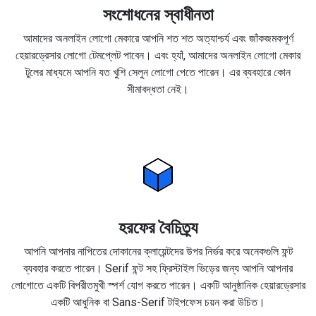
সংশোধনের স্বাধীনতা
আমাদের অনলাইন লোগো মেকারে আপনি শত শত অত্যাশ্চর্য এবং জাঁকজমকপূর্ণ
হেয়ারড্রেসার লোগো টেমপ্লেট পাবেন। এবং হ্যাঁ, আমাদের অনলাইন লোগো মেকার
টুলের মাধ্যমে আপনি যত খুশি সেলুন লোগো পেতে পারেন। এর ব্যবহারে কোন
সীমাবদ্ধতা নেই।
হরফের বৈচিত্র্য
আপনি আপনার নাপিতের দোকানের ক্লায়েন্টদের উপর নির্ভর করে অনেকগুলি ফন্ট
ব্যবহার করতে পারেন। Serif ফন্ট সহ ফ্রিস্টাইল ভিড়ের জন্য আপনি আপনার
লোগোতে একটি বিপরীতমুখী স্পর্শ যোগ করতে পারেন। একটি আনুষ্ঠানিক হেয়ারড্রেসার
একটি আধুনিক বা Sans-Serif টাইপফেস চয়ন করা উচিত।