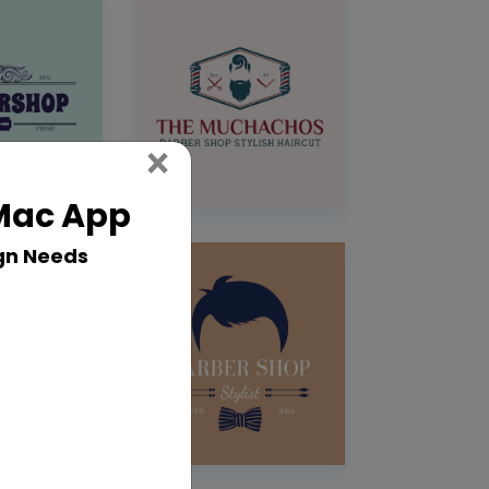
Close
×
 Mac App
gn Needs