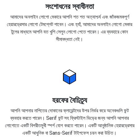
সংশোধনের স্বাধীনতা
আমাদের অনলাইন লোগো মেকারে আপনি শত শত অত্যাশ্চর্য এবং জাঁকজমকপূর্ণ
হেয়ারড্রেসার লোগো টেমপ্লেট পাবেন। এবং হ্যাঁ, আমাদের অনলাইন লোগো মেকার
টুলের মাধ্যমে আপনি যত খুশি সেলুন লোগো পেতে পারেন। এর ব্যবহারে কোন
সীমাবদ্ধতা নেই।
হরফের বৈচিত্র্য
আপনি আপনার নাপিতের দোকানের ক্লায়েন্টদের উপর নির্ভর করে অনেকগুলি ফন্ট
ব্যবহার করতে পারেন। Serif ফন্ট সহ ফ্রিস্টাইল ভিড়ের জন্য আপনি আপনার
লোগোতে একটি বিপরীতমুখী স্পর্শ যোগ করতে পারেন। একটি আনুষ্ঠানিক হেয়ারড্রেসার
একটি আধুনিক বা Sans-Serif টাইপফেস চয়ন করা উচিত।