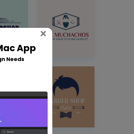
Close
×
 Mac App
gn Needs