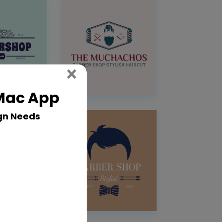
Close
×
 Mac App
gn Needs