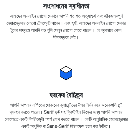
সংশোধনের স্বাধীনতা
আমাদের অনলাইন লোগো মেকারে আপনি শত শত অত্যাশ্চর্য এবং জাঁকজমকপূর্ণ
হেয়ারড্রেসার লোগো টেমপ্লেট পাবেন। এবং হ্যাঁ, আমাদের অনলাইন লোগো মেকার
টুলের মাধ্যমে আপনি যত খুশি সেলুন লোগো পেতে পারেন। এর ব্যবহারে কোন
সীমাবদ্ধতা নেই।
হরফের বৈচিত্র্য
আপনি আপনার নাপিতের দোকানের ক্লায়েন্টদের উপর নির্ভর করে অনেকগুলি ফন্ট
ব্যবহার করতে পারেন। Serif ফন্ট সহ ফ্রিস্টাইল ভিড়ের জন্য আপনি আপনার
লোগোতে একটি বিপরীতমুখী স্পর্শ যোগ করতে পারেন। একটি আনুষ্ঠানিক হেয়ারড্রেসার
একটি আধুনিক বা Sans-Serif টাইপফেস চয়ন করা উচিত।