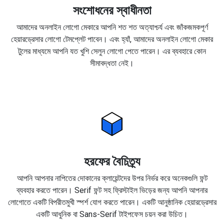
সংশোধনের স্বাধীনতা
আমাদের অনলাইন লোগো মেকারে আপনি শত শত অত্যাশ্চর্য এবং জাঁকজমকপূর্ণ
হেয়ারড্রেসার লোগো টেমপ্লেট পাবেন। এবং হ্যাঁ, আমাদের অনলাইন লোগো মেকার
টুলের মাধ্যমে আপনি যত খুশি সেলুন লোগো পেতে পারেন। এর ব্যবহারে কোন
সীমাবদ্ধতা নেই।
হরফের বৈচিত্র্য
আপনি আপনার নাপিতের দোকানের ক্লায়েন্টদের উপর নির্ভর করে অনেকগুলি ফন্ট
ব্যবহার করতে পারেন। Serif ফন্ট সহ ফ্রিস্টাইল ভিড়ের জন্য আপনি আপনার
লোগোতে একটি বিপরীতমুখী স্পর্শ যোগ করতে পারেন। একটি আনুষ্ঠানিক হেয়ারড্রেসার
একটি আধুনিক বা Sans-Serif টাইপফেস চয়ন করা উচিত।