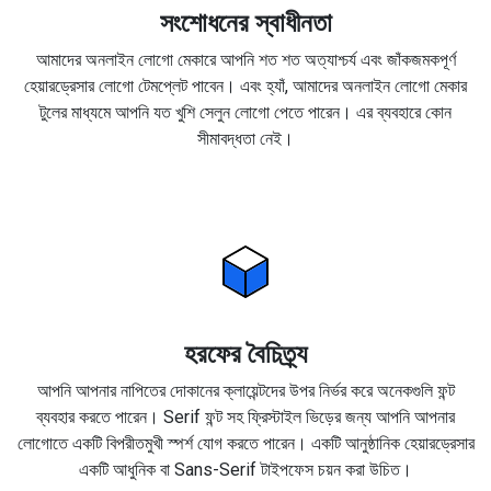
সংশোধনের স্বাধীনতা
আমাদের অনলাইন লোগো মেকারে আপনি শত শত অত্যাশ্চর্য এবং জাঁকজমকপূর্ণ
হেয়ারড্রেসার লোগো টেমপ্লেট পাবেন। এবং হ্যাঁ, আমাদের অনলাইন লোগো মেকার
টুলের মাধ্যমে আপনি যত খুশি সেলুন লোগো পেতে পারেন। এর ব্যবহারে কোন
সীমাবদ্ধতা নেই।
হরফের বৈচিত্র্য
আপনি আপনার নাপিতের দোকানের ক্লায়েন্টদের উপর নির্ভর করে অনেকগুলি ফন্ট
ব্যবহার করতে পারেন। Serif ফন্ট সহ ফ্রিস্টাইল ভিড়ের জন্য আপনি আপনার
লোগোতে একটি বিপরীতমুখী স্পর্শ যোগ করতে পারেন। একটি আনুষ্ঠানিক হেয়ারড্রেসার
একটি আধুনিক বা Sans-Serif টাইপফেস চয়ন করা উচিত।