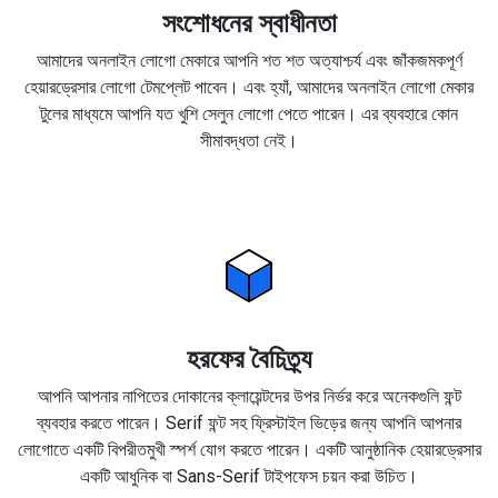
সংশোধনের স্বাধীনতা
আমাদের অনলাইন লোগো মেকারে আপনি শত শত অত্যাশ্চর্য এবং জাঁকজমকপূর্ণ
হেয়ারড্রেসার লোগো টেমপ্লেট পাবেন। এবং হ্যাঁ, আমাদের অনলাইন লোগো মেকার
টুলের মাধ্যমে আপনি যত খুশি সেলুন লোগো পেতে পারেন। এর ব্যবহারে কোন
সীমাবদ্ধতা নেই।
হরফের বৈচিত্র্য
আপনি আপনার নাপিতের দোকানের ক্লায়েন্টদের উপর নির্ভর করে অনেকগুলি ফন্ট
ব্যবহার করতে পারেন। Serif ফন্ট সহ ফ্রিস্টাইল ভিড়ের জন্য আপনি আপনার
লোগোতে একটি বিপরীতমুখী স্পর্শ যোগ করতে পারেন। একটি আনুষ্ঠানিক হেয়ারড্রেসার
একটি আধুনিক বা Sans-Serif টাইপফেস চয়ন করা উচিত।