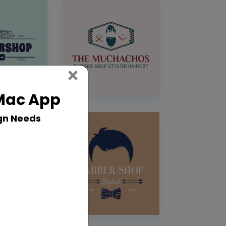
Close
×
 Mac App
gn Needs