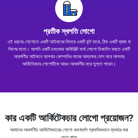
প্রতীক স্থপতি লোগো
এই ধরনের লোগোতে একটি আইকনের ভিতরে একটি ফন্ট থাকে, ঠিক একটি ব্যাজ বা
সিলের মতো। আপনি একটি চমত্কার আর্কিটেক্ট ফার্ম লোগো ডিজাইন করতে একটি
আকর্ষণীয় আইকনে আপনার কোম্পানির নামের আদ্যক্ষর যোগ করে আপনার
আর্কিটেকচার লোগোটিকে আরও আকর্ষণীয় করে তুলতে পারেন।
কার একটি আর্কিটেকচার লোগো প্রয়োজন?
আমাদের আকর্ষণীয় আর্কিটেকচারের লোগো ধারণাগুলি প্রাথমিকভাবে ব্যবহার করা
যেতে পারে,