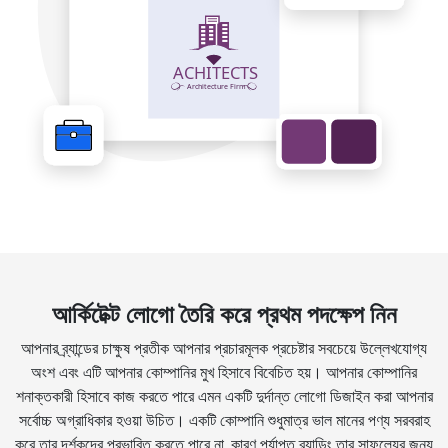
আর্কিটেক্ট লোগো তৈরি করে প্রথম পদক্ষেপ নিন
আপনার ব্র্যান্ডের চাক্ষুষ প্রতীক আপনার প্রচারমূলক প্রচেষ্টার সবচেয়ে উল্লেখযোগ্য
অংশ এবং এটি আপনার কোম্পানির মুখ হিসাবে বিবেচিত হয়। আপনার কোম্পানির
শনাক্তকারী হিসাবে কাজ করতে পারে এমন একটি দুর্দান্ত লোগো ডিজাইন করা আপনার
সর্বোচ্চ অগ্রাধিকার হওয়া উচিত। একটি কোম্পানি শুধুমাত্র ভাল মানের পণ্য সরবরাহ
করে তার দর্শকদের প্রভাবিত করতে পারে না, কারণ পর্যাপ্ত ব্র্যান্ডিং তার সাফল্যের জন্য