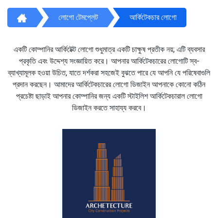
লোগো টেমপ্লেট
আর্কিটেকচার লোগো
একটি কোম্পানির আর্কিটেক্ট লোগো শুধুমাত্র একটি চাক্ষুষ প্রতীক নয়; এটি ব্যবসার
প্রকৃতি এবং উদ্দেশ্য সংজ্ঞায়িত করে। আপনার আর্কিটেকচারের লোগোটি স্ব-
ব্যাখ্যামূলক হওয়া উচিত, যাতে দর্শকরা সহজেই বুঝতে পারে যে আপনি যে পরিষেবাগুলি
প্রদান করছেন। আমাদের আর্কিটেকচারের লোগো ডিজাইন আপনাকে কোনো কঠিন
প্রচেষ্টা ছাড়াই আপনার কোম্পানির জন্য একটি স্টাইলিশ আর্কিটেকচারাল লোগো
ডিজাইন করতে সাহায্য করবে।