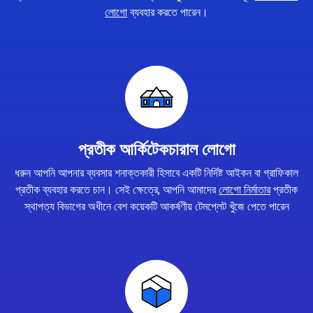
লোগো
ব্যবহার করতে পারেন।
প্রতীক আর্কিটেকচারাল লোগো
ধরুন আপনি আপনার ব্যবসার শনাক্তকারী হিসাবে একটি নির্দিষ্ট আইকন বা গ্রাফিকাল
প্রতীক ব্যবহার করতে চান। সেই ক্ষেত্রে, আপনি আমাদের
লোগো নির্মাতার
প্রতীক
স্থাপত্য বিভাগের অধীনে বেশ কয়েকটি আকর্ষণীয় টেমপ্লেট খুঁজে পেতে পারেন