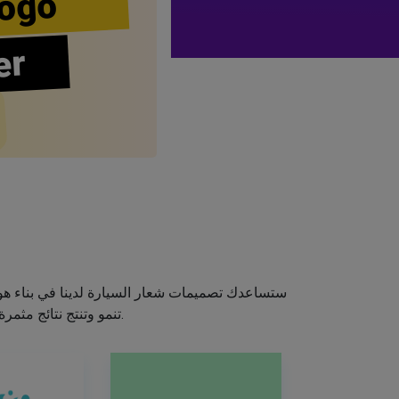
ogo
er
ستساعدك تصميمات شعار السيارة لدينا في بناء هوي
تنمو وتنتج نتائج مثمرة. لذلك، خذ لعبة التصميم بين يديك واصنع شعارًا رائعًا باستخدام صانع شعار السيارة الخاص بنا.