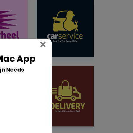
Close
×
 Mac App
gn Needs