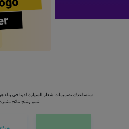
ogo
er
ستساعدك تصميمات شعار السيارة لدينا في بناء هوي
تنمو وتنتج نتائج مثمرة. لذلك، خذ لعبة التصميم بين يديك واصنع شعارًا رائعًا باستخدام صانع شعار السيارة الخاص بنا.