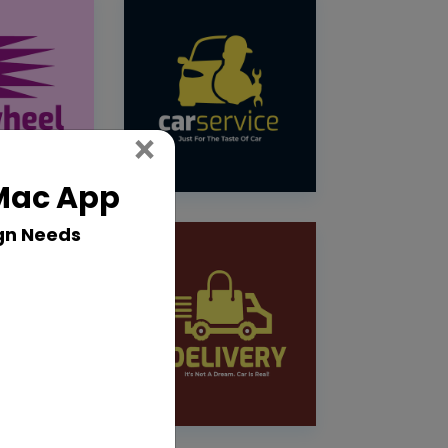
Close
×
 Mac App
gn Needs