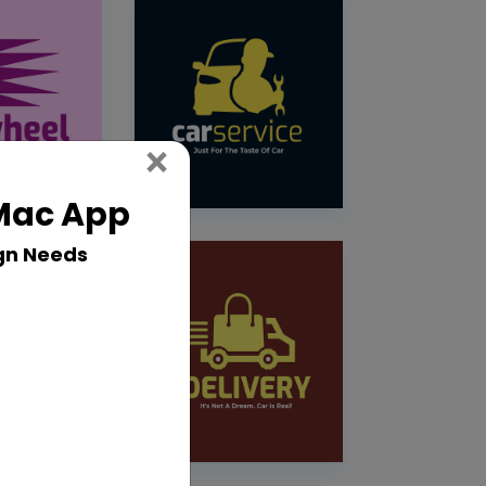
Close
×
 Mac App
gn Needs