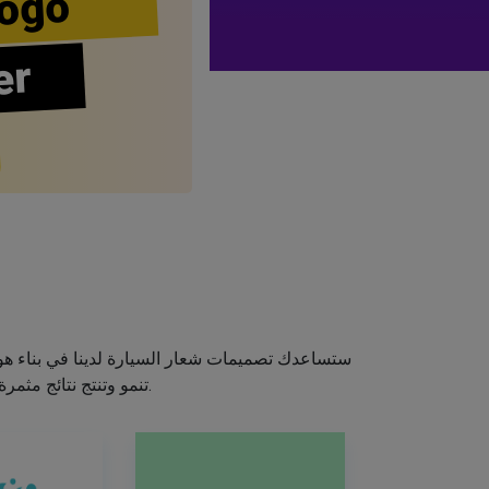
ogo
er
ستساعدك تصميمات شعار السيارة لدينا في بناء هوي
تنمو وتنتج نتائج مثمرة. لذلك، خذ لعبة التصميم بين يديك واصنع شعارًا رائعًا باستخدام صانع شعار السيارة الخاص بنا.