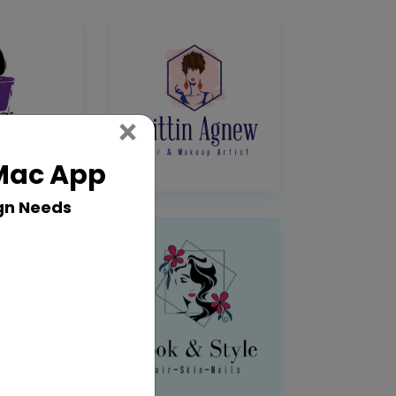
Close
×
 Mac App
gn Needs