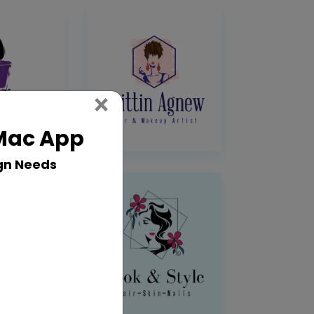
Close
×
 Mac App
gn Needs