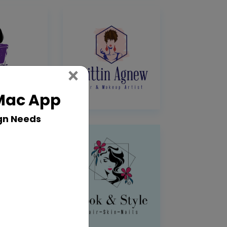
Close
×
 Mac App
gn Needs