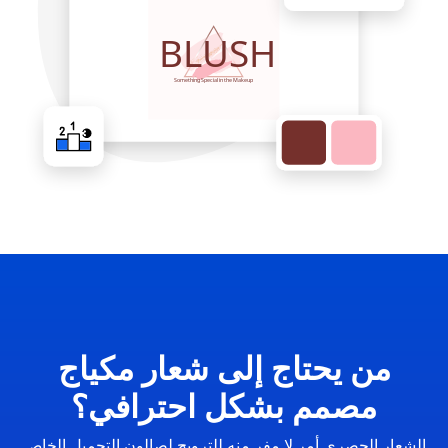
من يحتاج إلى شعار مكياج
مصمم بشكل احترافي؟
الشعار الحصري أمر لا مفر منه للترويج لصالون التجميل الخاص