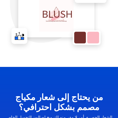
من يحتاج إلى شعار مكياج
مصمم بشكل احترافي؟
الشعار الحصري أمر لا مفر منه للترويج لصالون التجميل الخاص